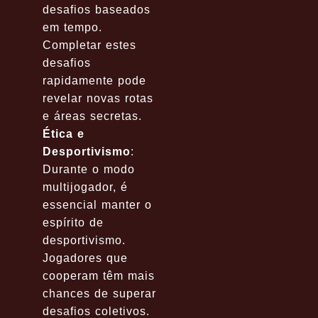
desafios baseados
em tempo.
Completar estes
desafios
rapidamente pode
revelar novas rotas
e áreas secretas.
Ética e
Desportivismo
:
Durante o modo
multijogador, é
essencial manter o
espírito de
desportivismo.
Jogadores que
cooperam têm mais
chances de superar
desafios coletivos.