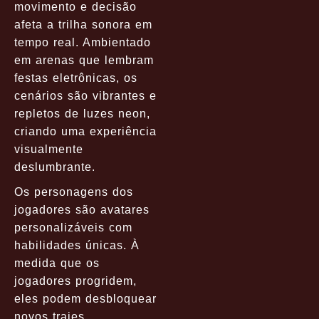
movimento e decisão
afeta a trilha sonora em
tempo real. Ambientado
em arenas que lembram
festas eletrônicas, os
cenários são vibrantes e
repletos de luzes neon,
criando uma experiência
visualmente
deslumbrante.
Os personagens dos
jogadores são avatares
personalizáveis com
habilidades únicas. À
medida que os
jogadores progridem,
eles podem desbloquear
novos trajes,