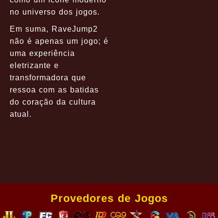
no universo dos jogos.
Em suma, RaveJump2
não é apenas um jogo; é
uma experiência
eletrizante e
transformadora que
ressoa com as batidas
do coração da cultura
atual.
Provedores de Jogos