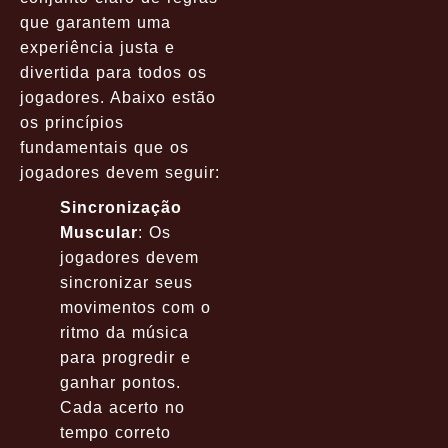
que garantem uma
experiência justa e
divertida para todos os
jogadores. Abaixo estão
os princípios
fundamentais que os
jogadores devem seguir:
Sincronização
Muscular
: Os
jogadores devem
sincronizar seus
movimentos com o
ritmo da música
para progredir e
ganhar pontos.
Cada acerto no
tempo correto