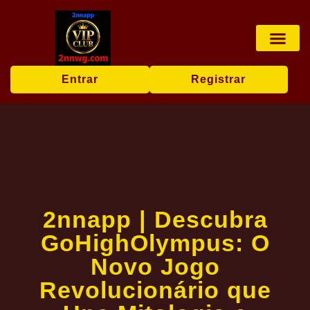
Caça-níqueis online
Comunidade J
Notícias da Em
Entrar
Registrar
2nnapp | Descubra
GoHighOlympus: O
Novo Jogo
Revolucionário que