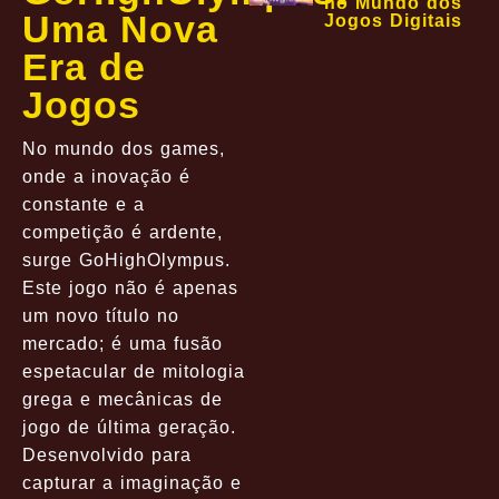
no Mundo dos
Uma Nova
Jogos Digitais
Era de
Jogos
No mundo dos games,
onde a inovação é
constante e a
competição é ardente,
surge GoHighOlympus.
Este jogo não é apenas
um novo título no
mercado; é uma fusão
espetacular de mitologia
grega e mecânicas de
jogo de última geração.
Desenvolvido para
capturar a imaginação e