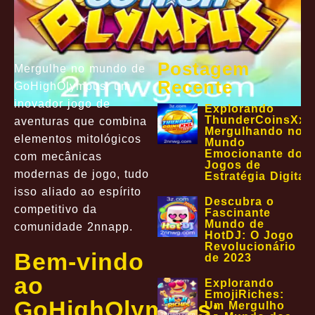
Postagem
Mergulhe no mundo de
Recente
GoHighOlympus, um
inovador jogo de
Explorando
ThunderCoinsXxl:
aventuras que combina
Mergulhando no
elementos mitológicos
Mundo
Emocionante dos
com mecânicas
Jogos de
modernas de jogo, tudo
Estratégia Digital
isso aliado ao espírito
Descubra o
competitivo da
Fascinante
Mundo de
comunidade 2nnapp.
HotDJ: O Jogo
Revolucionário
Bem-vindo
de 2023
ao
Explorando
EmojiRiches:
GoHighOlympus:
Um Mergulho