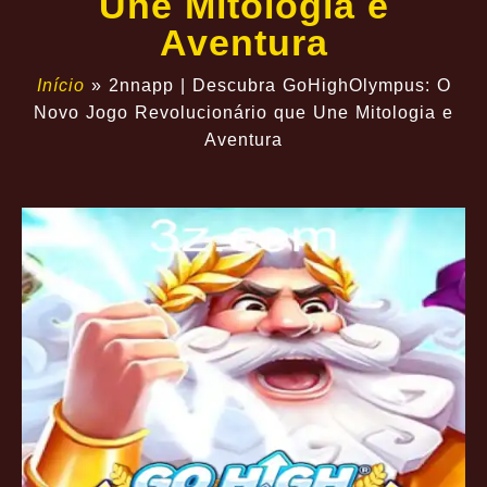
Une Mitologia e
Aventura
Início
»
2nnapp | Descubra GoHighOlympus: O
Novo Jogo Revolucionário que Une Mitologia e
Aventura