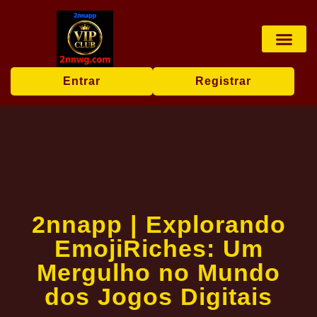
Caça-níqueis online
Comunidade J
Notícias da Em
Entrar
Registrar
2nnapp | Explorando
EmojiRiches: Um
Mergulho no Mundo
dos Jogos Digitais