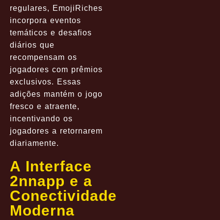
regulares, EmojiRiches
incorpora eventos
temáticos e desafios
diários que
recompensam os
jogadores com prêmios
exclusivos. Essas
adições mantém o jogo
fresco e atraente,
incentivando os
jogadores a retornarem
diariamente.
A Interface
2nnapp e a
Conectividade
Moderna