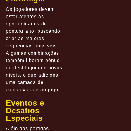
Os jogadores devem
estar atentos às
oportunidades de
pontuar alto, buscando
criar as maiores
sequências possíveis.
Algumas combinações
também liberam bônus
ou desbloqueiam novos
níveis, o que adiciona
uma camada de
complexidade ao jogo.
Eventos e
Desafios
Especiais
Além das partidas