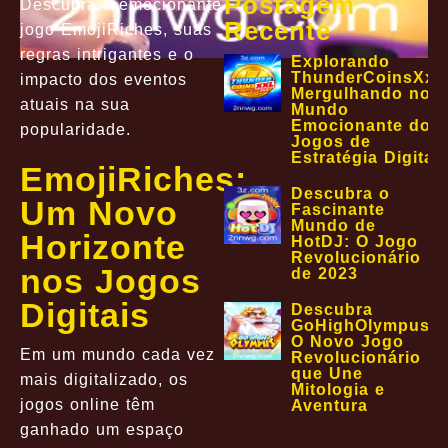
Postagem
Descubra o emocionante
Recente
jogo EmojiRiches, suas
regras intrigantes e o
Explorando
ThunderCoinsXxl:
impacto dos eventos
Mergulhando no
atuais na sua
Mundo
Emocionante dos
popularidade.
Jogos de
Estratégia Digital
EmojiRiches:
Descubra o
Um Novo
Fascinante
Mundo de
Horizonte
HotDJ: O Jogo
Revolucionário
nos Jogos
de 2023
Digitais
Descubra
GoHighOlympus:
O Novo Jogo
Em um mundo cada vez
Revolucionário
que Une
mais digitalizado, os
Mitologia e
jogos online têm
Aventura
ganhado um espaço