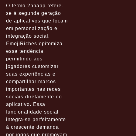
O termo 2nnapp refere-
se à segunda geração
de aplicativos que focam
em personalização e
integração social.
EmojiRiches epitomiza
essa tendência,
permitindo aos
jogadores customizar
suas experiências e
compartilhar marcos
importantes nas redes
sociais diretamente do
aplicativo. Essa
funcionalidade social
integra-se perfeitamente
à crescente demanda
por jogos que promovam