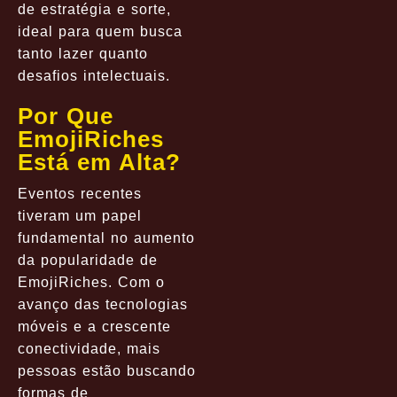
de estratégia e sorte,
ideal para quem busca
tanto lazer quanto
desafios intelectuais.
Por Que
EmojiRiches
Está em Alta?
Eventos recentes
tiveram um papel
fundamental no aumento
da popularidade de
EmojiRiches. Com o
avanço das tecnologias
móveis e a crescente
conectividade, mais
pessoas estão buscando
formas de