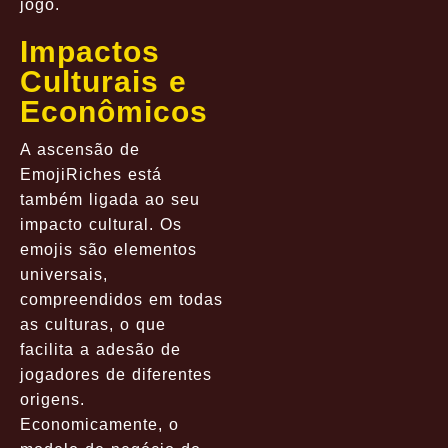
jogo.
Impactos
Culturais e
Econômicos
A ascensão de
EmojiRiches está
também ligada ao seu
impacto cultural. Os
emojis são elementos
universais,
compreendidos em todas
as culturas, o que
facilita a adesão de
jogadores de diferentes
origens.
Economicamente, o