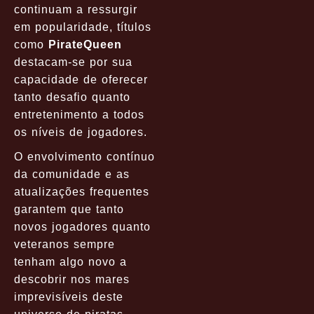
continuam a ressurgir
em popularidade, títulos
como
PirateQueen
destacam-se por sua
capacidade de oferecer
tanto desafio quanto
entretenimento a todos
os níveis de jogadores.
O envolvimento contínuo
da comunidade e as
atualizações frequentes
garantem que tanto
novos jogadores quanto
veteranos sempre
tenham algo novo a
descobrir nos mares
imprevisíveis deste