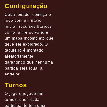
Configuração
Cada jogador começa o
jogo com um navio
inicial, recursos básicos
como rum e pólvora, e
um mapa incompleto que
deve ser explorado. O
tabuleiro é montado
aleatoriamente,
garantindo que nenhuma
partida seja igual à
anterior.
Turnos
O jogo é jogado em
turnos, onde cada
participante tem uma