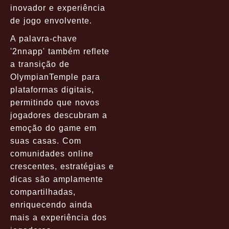
inovador e experiência
de jogo envolvente.
A palavra-chave
'2nnapp' também reflete
a transição de
OlympianTemple para
plataformas digitais,
permitindo que novos
jogadores descubram a
emoção do game em
suas casas. Com
comunidades online
crescentes, estratégias e
dicas são amplamente
compartilhadas,
enriquecendo ainda
mais a experiência dos