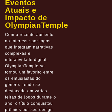
Eventos
Atuais e
Impacto de
OlympianTemple
Com o recente aumento
no interesse por jogos
que integram narrativas
complexas e
interatividade digital,
OlympianTemple se
tornou um favorito entre
os entusiastas do
gênero. Tendo se
destacado em várias
feiras de jogos durante o
ano, o título conquistou
prêmios por seu design