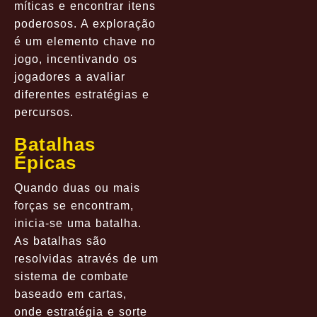
míticas e encontrar itens
poderosos. A exploração
é um elemento chave no
jogo, incentivando os
jogadores a avaliar
diferentes estratégias e
percursos.
Batalhas
Épicas
Quando duas ou mais
forças se encontram,
inicia-se uma batalha.
As batalhas são
resolvidas através de um
sistema de combate
baseado em cartas,
onde estratégia e sorte