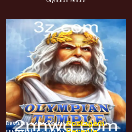
OlympianTemple
Postagem
Descubra a emocionante
Recente
jogabilidade e as regras