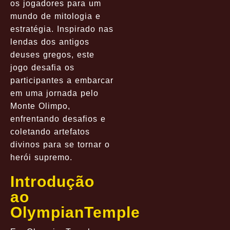
os jogadores para um
mundo de mitologia e
estratégia. Inspirado nas
lendas dos antigos
deuses gregos, este
jogo desafia os
participantes a embarcar
em uma jornada pelo
Monte Olimpo,
enfrentando desafios e
coletando artefatos
divinos para se tornar o
herói supremo.
Introdução
ao
OlympianTemple