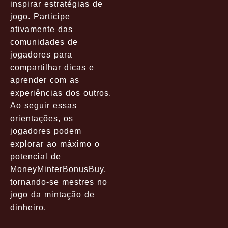
inspirar estratégias de
jogo. Participe
ativamente das
comunidades de
jogadores para
compartilhar dicas e
aprender com as
experiências dos outros.
Ao seguir essas
orientações, os
jogadores podem
explorar ao máximo o
potencial de
MoneyMinterBonusBuy,
tornando-se mestres no
jogo da mintação de
dinheiro.