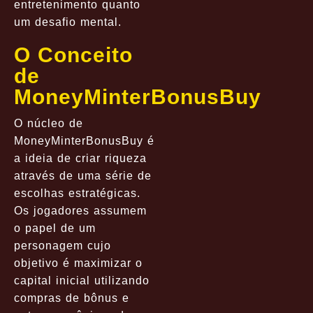
entretenimento quanto
um desafio mental.
O Conceito
de
MoneyMinterBonusBuy
O núcleo de
MoneyMinterBonusBuy é
a ideia de criar riqueza
através de uma série de
escolhas estratégicas.
Os jogadores assumem
o papel de um
personagem cujo
objetivo é maximizar o
capital inicial utilizando
compras de bônus e