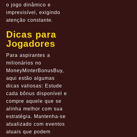
o jogo dinâmico e
imprevisível, exigindo
atenção constante.
Dicas para
Jogadores
Para aspirantes a
milionários no
MoneyMinterBonusBuy,
aqui estão algumas
dicas valiosas: Estude
cada bônus disponível e
compre aquele que se
alinha melhor com sua
estratégia. Mantenha-se
atualizado com eventos
atuais que podem