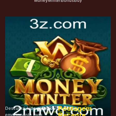
MoneyMinterBonusBuy
Postagem
Descubra tudo sobre o
Recente
emocionante jogo