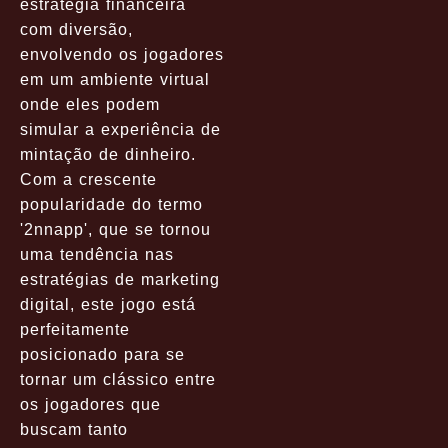
estratégia financeira
com diversão,
envolvendo os jogadores
em um ambiente virtual
onde eles podem
simular a experiência de
mintação de dinheiro.
Com a crescente
popularidade do termo
'2nnapp', que se tornou
uma tendência nas
estratégias de marketing
digital, este jogo está
perfeitamente
posicionado para se
tornar um clássico entre
os jogadores que
buscam tanto