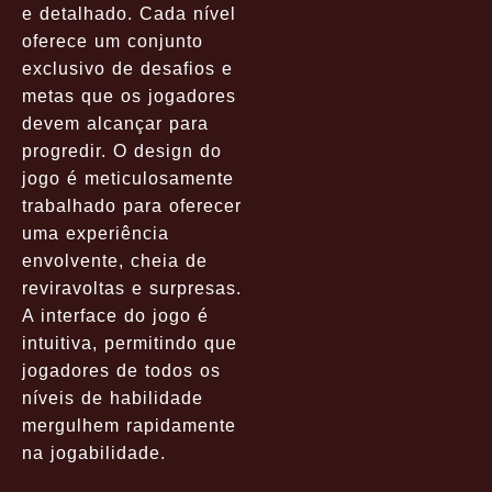
e detalhado. Cada nível
oferece um conjunto
exclusivo de desafios e
metas que os jogadores
devem alcançar para
progredir. O design do
jogo é meticulosamente
trabalhado para oferecer
uma experiência
envolvente, cheia de
reviravoltas e surpresas.
A interface do jogo é
intuitiva, permitindo que
jogadores de todos os
níveis de habilidade
mergulhem rapidamente
na jogabilidade.