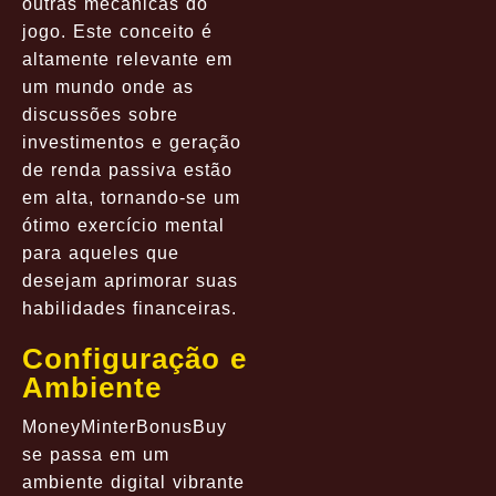
outras mecânicas do
jogo. Este conceito é
altamente relevante em
um mundo onde as
discussões sobre
investimentos e geração
de renda passiva estão
em alta, tornando-se um
ótimo exercício mental
para aqueles que
desejam aprimorar suas
habilidades financeiras.
Configuração e
Ambiente
MoneyMinterBonusBuy
se passa em um
ambiente digital vibrante