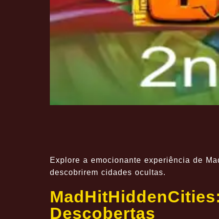
Explore a emocionante experiência de Mad
descobrirem cidades ocultas.
MadHitHiddenCities
Descobertas