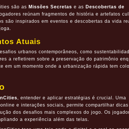
ities são as
Missões Secretas
e as
Descobertas de
ogadores reúnam fragmentos de história e artefatos cul
os são inspirados em eventos e descobertas da vida re
joga.
tos Atuais
esafios urbanos contemporâneos, como sustentabilida
res a refletirem sobre a preservação do patrimônio en
ante em um momento onde a urbanização rápida tem col
o
nCities
, entender e aplicar estratégias é crucial. Uma
online e interações sociais, permite compartilhar dicas
lução dos desafios mais complexos do jogo. Os jogado
pliando a experiência além das telas.