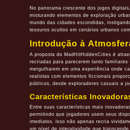
No panorama crescente dos jogos digitais
misturando elementos de exploração urban
mundo das cidades escondidas, instigando
tesouros ocultos em cenários urbanos com
Introdução à Atmosfer
A proposta do MadHitHiddenCities é atra
recriadas para parecerem tanto familiares 
mergulharem em uma experiência onde cad
realistas com elementos ficcionais propor
públicos, desde exploradores casuais a j
Características Inovadora
Entre suas características mais inovadora
permitindo que jogadores usem seus dispos
imediatos. Isso não apenas recria vivida
um nível de interatividade que transcende