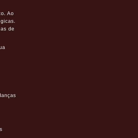
co. Ao
égicas.
cas de
ua
udanças
s