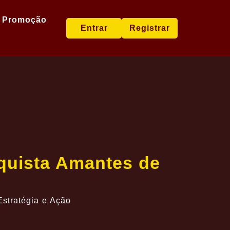
Promoção
Entrar
Registrar
quista Amantes de
stratégia e Ação