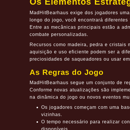
Os Elementos Estraté
MadHitBearhaus exige dos jogadores uma 
longo do jogo, você encontrará diferentes 
Entre as mecânicas principais estão a adm
combate personalizadas.
Recursos como madeira, pedra e cristais
aquisição e uso eficiente podem ser a dife
preciosidades de saqueadores ou usar em 
As Regras do Jogo
MadHitBearhaus segue um conjunto de reg
Conforme novas atualizações são implemen
na dinâmica do jogo ou novos eventos mu
Os jogadores começam com uma base 
vizinhas.
O tempo necessário para realizar co
disponíveis.