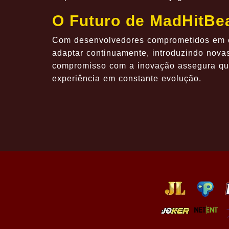
O Futuro de MadHitBe
Com desenvolvedores comprometidos em e
adaptar continuamente, introduzindo nova
compromisso com a inovação assegura q
experiência em constante evolução.