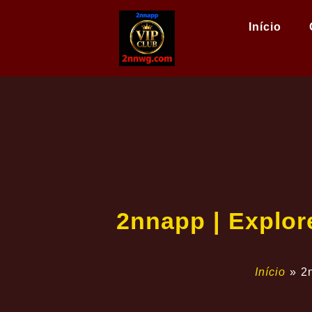
Início
2nnapp | Explo
Início
»
2