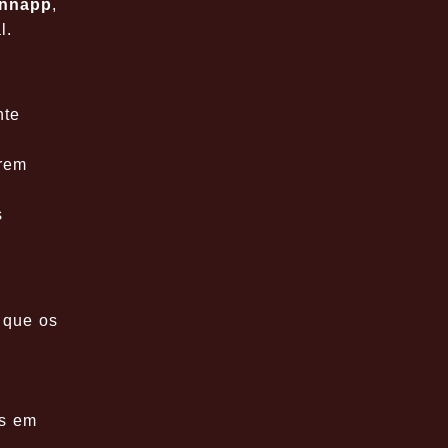
nnapp
,
l.
nte
arem
s
 que os
es em