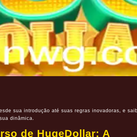
esde sua introdução até suas regras inovadoras, e sai
 sua dinâmica.
rso de HugeDollar: A