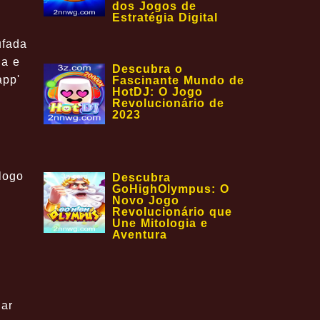
dos Jogos de
Estratégia Digital
ufada
na e
Descubra o
app'
Fascinante Mundo de
HotDJ: O Jogo
Revolucionário de
2023
logo
Descubra
GoHighOlympus: O
Novo Jogo
Revolucionário que
Une Mitologia e
Aventura
lar