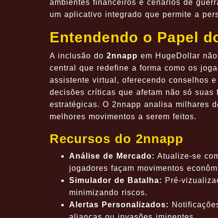
ambientes financeiros e cenários de guerr
um aplicativo integrado que permite a per
Entendendo o Papel d
A inclusão do
2nnapp
em HugeDollar não 
central que redefine a forma como os jog
assistente virtual, oferecendo conselhos
decisões críticas que afetam não só suas
estratégicas. O 2nnapp analisa milhares d
melhores movimentos a serem feitos.
Recursos do 2nnapp
Análise de Mercado:
Atualize-se com
jogadores façam movimentos econômi
Simulador de Batalha:
Pré-vizualiza
minimizando riscos.
Alertas Personalizados:
Notificaçõe
alianças ou invasões iminentes.