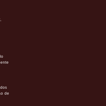
,
do
mente
ados
ão de