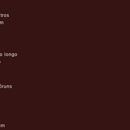
tros
em
o longo
o
óruns
um