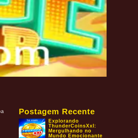
Postagem Recente
ba
Explorando
ThunderCoinsXxl:
Mergulhando no
Mundo Emocionante