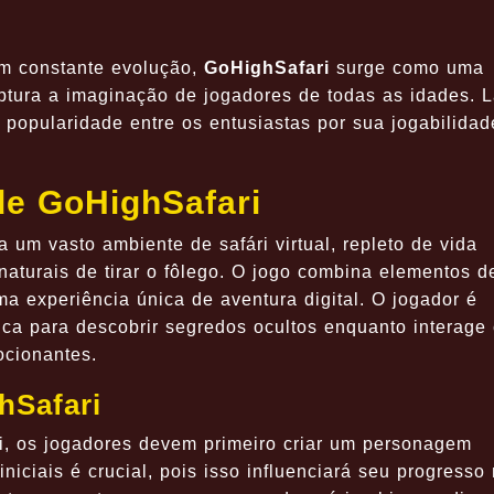
m constante evolução,
GoHighSafari
surge como uma
ptura a imaginação de jogadores de todas as idades. 
 popularidade entre os entusiastas por sua jogabilidad
de GoHighSafari
 um vasto ambiente de safári virtual, repleto de vida
naturais de tirar o fôlego. O jogo combina elementos d
a experiência única de aventura digital. O jogador é
ca para descobrir segredos ocultos enquanto interage
ocionantes.
Safari
i, os jogadores devem primeiro criar um personagem
niciais é crucial, pois isso influenciará seu progresso