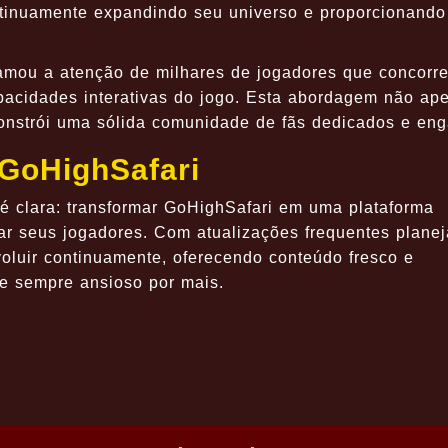
ntinuamente expandindo seu universo e proporcionand
amou a atenção de milhares de jogadores que concorr
pacidades interativas do jogo. Esta abordagem não ap
onstrói uma sólida comunidade de fãs dedicados e eng
 GoHighSafari
é clara: transformar GoHighSafari em uma plataforma
iar seus jogadores. Com atualizações frequentes plane
voluir continuamente, oferecendo conteúdo fresco e
e sempre ansioso por mais.