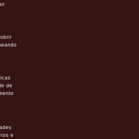
ir
obrir
queando
dicas
te de
imento
dades
rios e