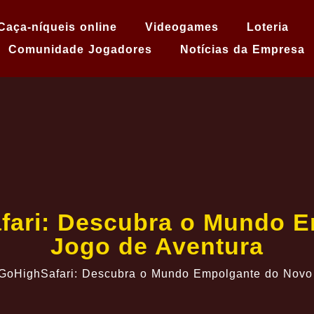
Caça-níqueis online
Videogames
Loteria
Comunidade Jogadores
Notícias da Empresa
fari: Descubra o Mundo 
Jogo de Aventura
 GoHighSafari: Descubra o Mundo Empolgante do Novo