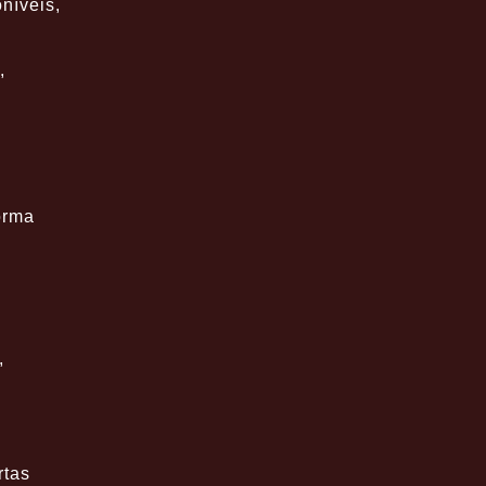
níveis,
,
orma
,
rtas