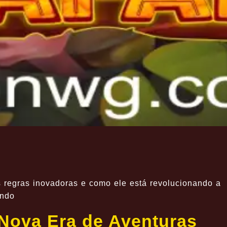
s regras inovadoras e como ele está revolucionando a
undo
Nova Era de Aventuras