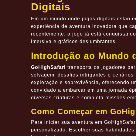
Digitais
Em um mundo onde jogos digitais estão e
experiência de aventura inovadora que ca
recentemente, o jogo já está conquistando
imersiva e gráficos deslumbrantes.
Introdução ao Mundo 
GoHighSafari
transporta os jogadores para
selvagem, desafios intrigantes e cenários 
exploração e sobrevivência, oferecendo um
convidado a embarcar em uma jornada épi
diversas criaturas e completa missões em
Como Começar em GoHigh
Para iniciar sua aventura em GoHighSafar
personalizado. Escolher suas habilidades i