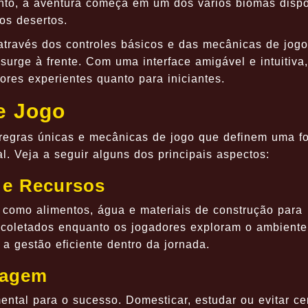
nto, a aventura começa em um dos vários biomas dispo
dos desertos.
 através dos controles básicos e das mecânicas de jogo
surge à frente. Com uma interface amigável e intuitiva,
ores experientes quanto para iniciantes.
e Jogo
regras únicas e mecânicas de jogo que definem uma f
l. Veja a seguir alguns dos principais aspectos:
 e Recursos
 como alimentos, água e materiais de construção para
 coletados enquanto os jogadores exploram o ambiente
 a gestão eficiente dentro da jornada.
vagem
ental para o sucesso. Domesticar, estudar ou evitar ce