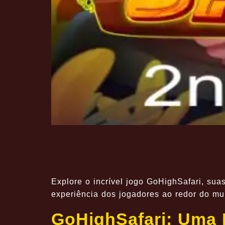
Explore o incrível jogo GoHighSafari, sua
experiência dos jogadores ao redor do m
GoHighSafari: Uma 