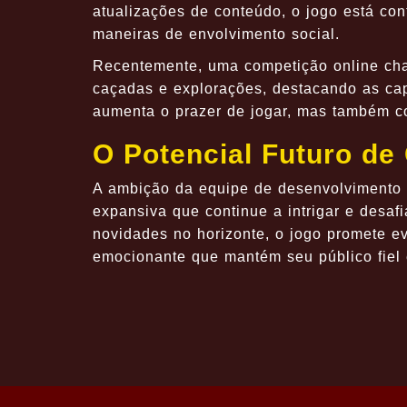
atualizações de conteúdo, o jogo está co
maneiras de envolvimento social.
Recentemente, uma competição online ch
caçadas e explorações, destacando as ca
aumenta o prazer de jogar, mas também c
O Potencial Futuro de
A ambição da equipe de desenvolvimento 
expansiva que continue a intrigar e desaf
novidades no horizonte, o jogo promete e
emocionante que mantém seu público fiel 