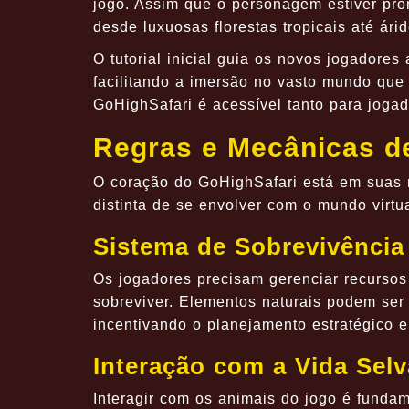
jogo. Assim que o personagem estiver pro
desde luxuosas florestas tropicais até ári
O tutorial inicial guia os novos jogadores
facilitando a imersão no vasto mundo que 
GoHighSafari é acessível tanto para jogad
Regras e Mecânicas d
O coração do GoHighSafari está em suas 
distinta de se envolver com o mundo virtua
Sistema de Sobrevivência
Os jogadores precisam gerenciar recursos
sobreviver. Elementos naturais podem ser
incentivando o planejamento estratégico e
Interação com a Vida Sel
Interagir com os animais do jogo é fundam