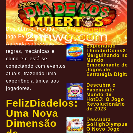
Postagem
Descubra o inovador
Recente
jogo FelizDiadelos.
Aprenda sobre suas
Explorando
ThunderCoinsXxl:
regras, mecânicas e
Mergulhando no
como ele está se
Mundo
Emocionante dos
conectando com eventos
Jogos de
atuais, trazendo uma
Estratégia Digital
experiência única aos
Descubra o
jogadores.
Fascinante
Mundo de
HotDJ: O Jogo
FelizDiadelos:
Revolucionário
de 2023
Uma Nova
Descubra
Dimensão
GoHighOlympus:
O Novo Jogo