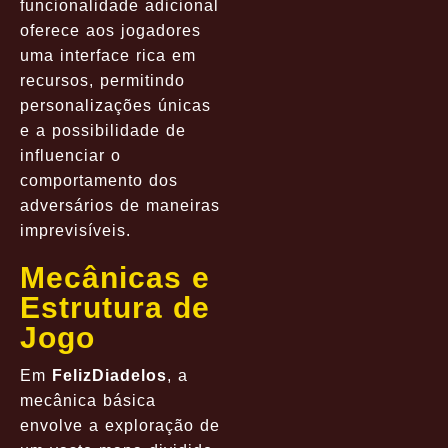
funcionalidade adicional
oferece aos jogadores
uma interface rica em
recursos, permitindo
personalizações únicas
e a possibilidade de
influenciar o
comportamento dos
adversários de maneiras
imprevisíveis.
Mecânicas e
Estrutura de
Jogo
Em
FelizDiadelos
, a
mecânica básica
envolve a exploração de