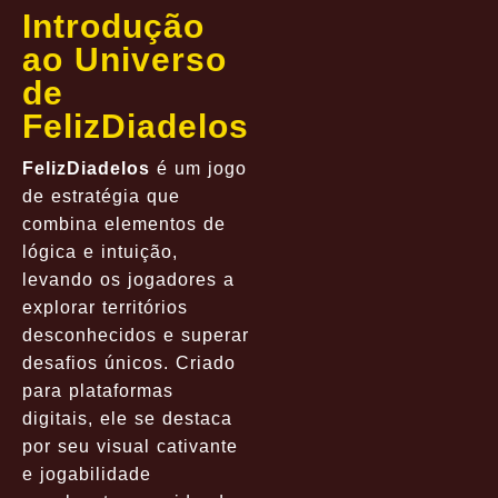
Introdução
ao Universo
de
FelizDiadelos
FelizDiadelos
é um jogo
de estratégia que
combina elementos de
lógica e intuição,
levando os jogadores a
explorar territórios
desconhecidos e superar
desafios únicos. Criado
para plataformas
digitais, ele se destaca
por seu visual cativante
e jogabilidade