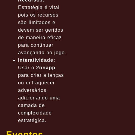
Estratégia é vital
pois os recursos
são limitados e
devem ser geridos
de maneira eficaz
para continuar
avançando no jogo.
Interatividade:
Usar o
2nnapp
para criar alianças
ou enfraquecer
adversários,
adicionando uma
camada de
complexidade
estratégica.
Eventos