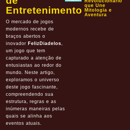
de
Revolucionário
que Une
Entretenimento
Mitologia e
Aventura
O mercado de jogos
modernos recebe de
braços abertos o
inovador
FelizDiadelos
,
um jogo que tem
capturado a atenção de
entusiastas ao redor do
mundo. Neste artigo,
exploramos o universo
deste jogo fascinante,
compreendendo sua
estrutura, regras e as
inúmeras maneiras pelas
quais se alinha aos
eventos atuais.