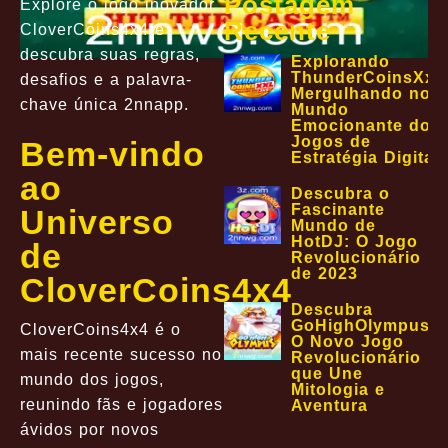
Postagem
Explore o jogo inovador
Recente
CloverCoins4x4 e
descubra suas regras,
Explorando
ThunderCoinsXxl:
desafios e a palavra-
Mergulhando no
chave única 2nnapp.
Mundo
Emocionante dos
Jogos de
Bem-vindo
Estratégia Digital
ao
Descubra o
Fascinante
Universo
Mundo de
HotDJ: O Jogo
de
Revolucionário
de 2023
CloverCoins4x4
Descubra
GoHighOlympus:
CloverCoins4x4 é o
O Novo Jogo
mais recente sucesso no
Revolucionário
que Une
mundo dos jogos,
Mitologia e
reunindo fãs e jogadores
Aventura
ávidos por novos