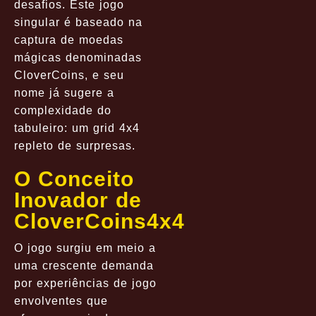
desafios. Este jogo
singular é baseado na
captura de moedas
mágicas denominadas
CloverCoins, e seu
nome já sugere a
complexidade do
tabuleiro: um grid 4x4
repleto de surpresas.
O Conceito
Inovador de
CloverCoins4x4
O jogo surgiu em meio a
uma crescente demanda
por experiências de jogo
envolventes que