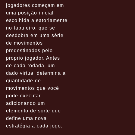
jogadores começam em
uma posição inicial
escolhida aleatoriamente
no tabuleiro, que se
desdobra em uma série
de movimentos
predestinados pelo
próprio jogador. Antes
de cada rodada, um
dado virtual determina a
quantidade de
movimentos que você
pode executar,
adicionando um
elemento de sorte que
define uma nova
estratégia a cada jogo.