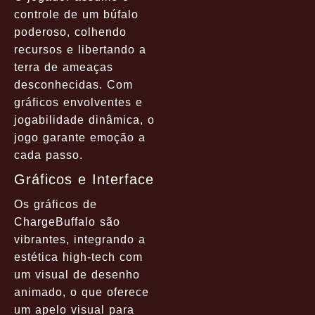
controle de um búfalo
poderoso, colhendo
recursos e libertando a
terra de ameaças
desconhecidas. Com
gráficos envolventes e
jogabilidade dinâmica, o
jogo garante emoção a
cada passo.
Gráficos e Interface
Os gráficos de
ChargeBuffalo são
vibrantes, integrando a
estética high-tech com
um visual de desenho
animado, o que oferece
um apelo visual para