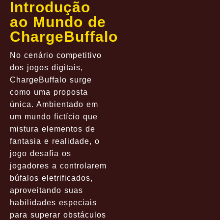
Introdução
ao Mundo de
ChargeBuffalo
No cenário competitivo
dos jogos digitais,
ChargeBuffalo surge
como uma proposta
única. Ambientado em
um mundo fictício que
mistura elementos de
fantasia e realidade, o
jogo desafia os
jogadores a controlarem
búfalos eletrificados,
aproveitando suas
habilidades especiais
para superar obstáculos