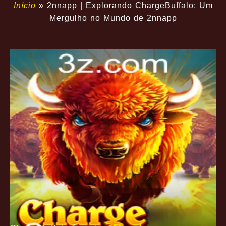
Início
»
2nnapp | Explorando ChargeBuffalo: Um
Mergulho no Mundo de 2nnapp