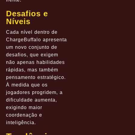
Desafios e
Níveis
Cada nível dentro de
ChargeBuffalo apresenta
um novo conjunto de
desafios, que exigem
não apenas habilidades
rápidas, mas também
pensamento estratégico.
À medida que os
jogadores progridem, a
dificuldade aumenta,
exigindo maior
coordenação e
inteligência.