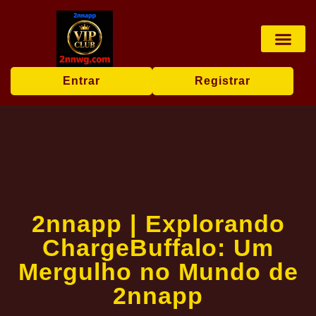
Caça-níqueis online
Comunidade J
Notícias da Em
Entrar
Registrar
2nnapp | Explorando
ChargeBuffalo: Um
Mergulho no Mundo de
2nnapp