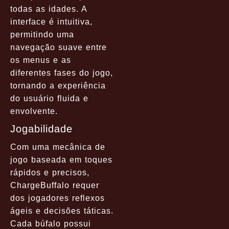
todas as idades. A
interface é intuitiva,
permitindo uma
navegação suave entre
os menus e as
diferentes fases do jogo,
tornando a experiência
do usuário fluida e
envolvente.
Jogabilidade
Com uma mecânica de
jogo baseada em toques
rápidos e precisos,
ChargeBuffalo requer
dos jogadores reflexos
ágeis e decisões táticas.
Cada búfalo possui