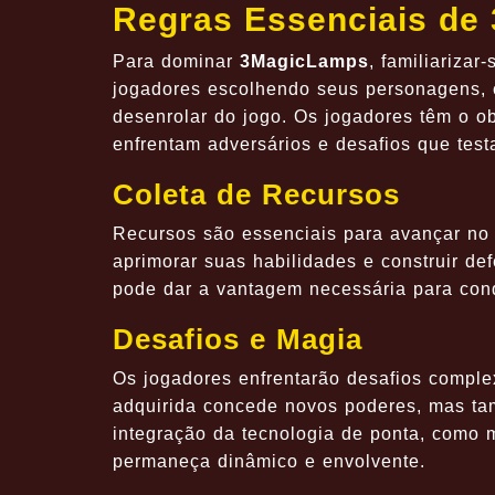
Regras Essenciais de
Para dominar
3MagicLamps
, familiariza
jogadores escolhendo seus personagens, 
desenrolar do jogo. Os jogadores têm o ob
enfrentam adversários e desafios que test
Coleta de Recursos
Recursos são essenciais para avançar no 
aprimorar suas habilidades e construir de
pode dar a vantagem necessária para con
Desafios e Magia
Os jogadores enfrentarão desafios compl
adquirida concede novos poderes, mas ta
integração da tecnologia de ponta, como
permaneça dinâmico e envolvente.