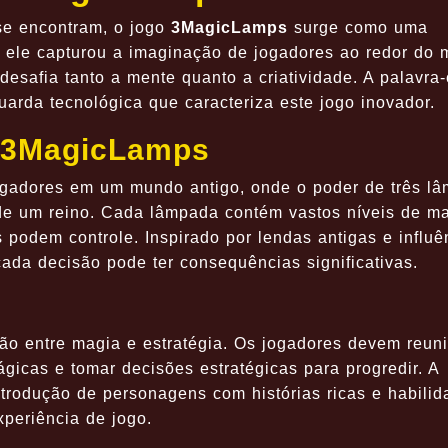
se encontram, o jogo
3MagicLamps
surge como uma
 ele capturou a imaginação de jogadores ao redor do 
esafia tanto a mente quanto a criatividade. A palavra
rda tecnológica que caracteriza este jogo inovador.
e 3MagicLamps
gadores em um mundo antigo, onde o poder de três l
o de um reino. Cada lâmpada contém vastos níveis de m
podem controle. Inspirado por lendas antigas e influê
ada decisão pode ter consequências significativas.
o
ão entre magia e estratégia. Os jogadores devem reuni
gicas e tomar decisões estratégicas para progredir. A
trodução de personagens com histórias ricas e habilid
xperiência de jogo.