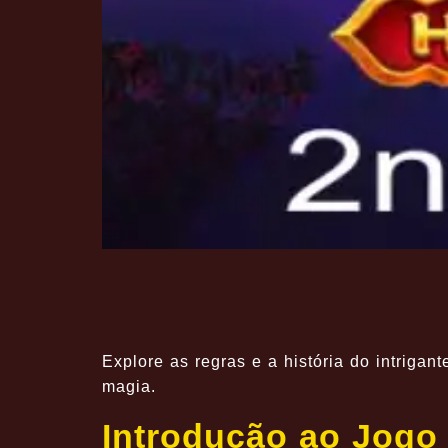
Explore as regras e a história do intriga
magia.
Introdução ao Jog