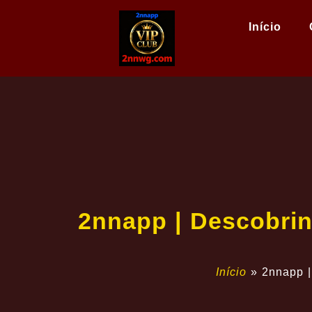
Início
2nnapp | Descobri
Início
»
2nnapp 